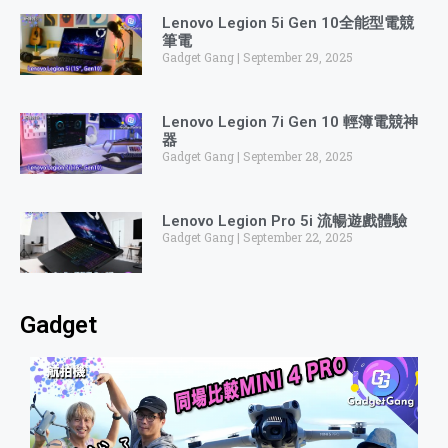
Lenovo Legion 5i Gen 10全能型電競
筆電
Gadget Gang
September 29, 2025
Lenovo Legion 7i Gen 10 輕簿電競神
器
Gadget Gang
September 28, 2025
Lenovo Legion Pro 5i 流暢遊戲體驗
Gadget Gang
September 22, 2025
Gadget