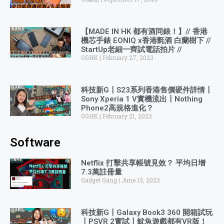
【MADE IN HK 都有酒同錶！】// 香港
機芯手錶 EONIQ x香港氈酒 白蘭樹下 //
StartUp老細一齊試電話拍片 //
GGHK
February 27, 2023
科技新G〡S23系列香港售價硬件詳情〡
Sony Xperia 1 V實機流出〡Nothing
Phone2高規格進化？
GGHK
February 21, 2023
Software
Netflix 打擊共享帳號見效？ 平均日增
7.3萬註冊量
Gadget Gang
June 13, 2023
科技新G〡Galaxy Book3 360 開箱試玩
〡PSVR 2實試〡魷魚遊戲都有VR版！