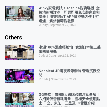
Winky家電實試！Toshiba洗碗碟機+空
氣清新機詳測〡即買即用免安裝家庭和
諧器〡用智能IoT APP操控勁方便〡打
邊爐、烘焙後即洗乾淨
Winky
September 25, 2023
Others
潮濕100%濕度唔駛怕 | 實測日本製三菱
電機抽濕機
Gadget Gang
April 12, 2024
Nanoleaf 4D電視燈帶套裝 營造沉浸空
間
Tin Ma
November 16, 2023
GG學堂〡雪櫃5大選購必睇注意事項〡
六招降低雪櫃耗電量 + 雪櫃安全使用貼
士 日立、東芝、三星及LG雪櫃介紹