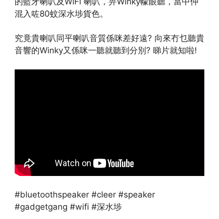
的藍牙喇叭及WiFi 喇叭，畀Winky幪眼聽，當中仲
混入咗80蚊深水埗貨色。
究竟貴喇叭同平喇叭音質係咪差好遠? 向來冇乜聽貴
音響的Winky又係咪一聽就聽到分別? 睇片就知啦!
#bluetoothspeaker #cleer #speaker
#gadgetgang #wifi #深水埗