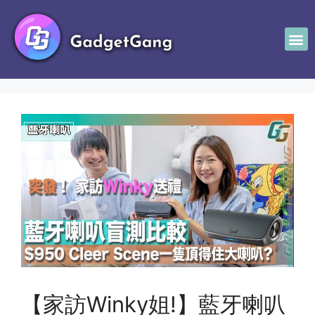
【家訪Winky姐!】藍牙喇叭