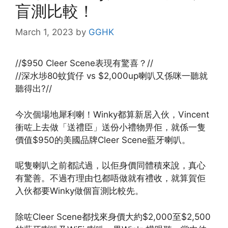
盲測比較！
March 1, 2023
by
GGHK
//$950 Cleer Scene表現有驚喜？//
//深水埗80蚊貨仔 vs $2,000up喇叭又係咪一聽就
聽得出?//
今次個場地犀利喇！Winky都算新居入伙，Vincent
衝咗上去做「送禮臣」送份小禮物畀佢，就係一隻
價值$950的美國品牌Cleer Scene藍牙喇叭。
呢隻喇叭之前都試過，以佢身價同體積來說，真心
有驚善。不過冇理由乜都唔做就有禮收，就算賀佢
入伙都要Winky做個盲測比較先。
除咗Cleer Scene都找來身價大約$2,000至$2,500