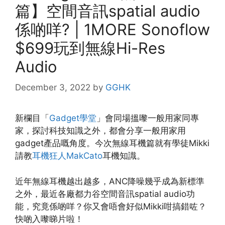
篇】空間音訊spatial audio
係啲咩? | 1MORE Sonoflow
$699玩到無線Hi-Res
Audio
December 3, 2022
by
GGHK
新欄目「
Gadget學堂
」會同場搵嚟一般用家同專
家，探討科技知識之外，都會分享一般用家用
gadget產品嘅角度。今次無線耳機篇就有學徒Mikki
請教
耳機狂人MakCato
耳機知識。
近年無線耳機越出越多，ANC降噪幾乎成為新標準
之外，最近各廠都力谷空間音訊spatial audio功
能，究竟係啲咩？你又會唔會好似Mikki咁搞錯咗？
快啲入嚟睇片啦！