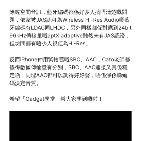
除咗空間音訊，藍牙編碼都係好多人搞唔清楚嘅問
題，依家被JAS認可為Wireless Hi-Res Audio嘅藍
牙編碼有LDAC同LHDC，另外同樣都係對應到24bit
96kHz傳輸量嘅aptX adaptive雖然未有JAS認證，
但坊間都有唔少人視佢為Hi-Res。
反而iPhone仲用緊較舊嘅SBC、AAC，Cato老師都
覺得數據傳輸量有分別，SBC、AAC連接又真係穩
定啲，同埋AAC都可以調得好好聲，唔係淨係睇編
碼決定音質。
希望「Gadget學堂」幫大家學到嘢啦！