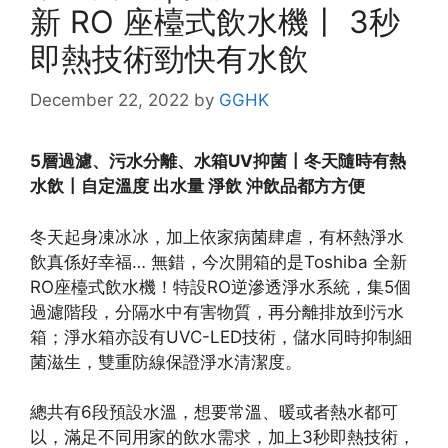
新 RO 座檯式飲水機〡 3秒
即熱技術勁快有水飲
December 22, 2022
by
GGHK
5層過濾、污水分離、水箱UV抑菌〡冬天隨時有熱
水飲〡自定溫度 出水量 淨飲 沖飲品都方方便
冬天起身凍冰冰，加上依家病菌肆虐，有杯熱淨水
飲真係好幸福… 無錯，今次開箱的是Toshiba 全新
RO座檯式飲水機！特設RO逆滲透淨水系統，集5個
過濾階段，分隔水中有害物質，再分離排放到污水
箱；淨水箱亦設有UVC-LED技術，儲水同時抑制細
菌滋生，雙重防線保證淨水清潔度。
總共有6段預設水溫，想要常溫、暖或者熱水都可
以，滿足不同用家的飲水需求，加上3秒即熱技術，