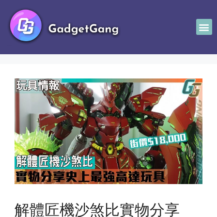
解體匠機沙煞比實物分享