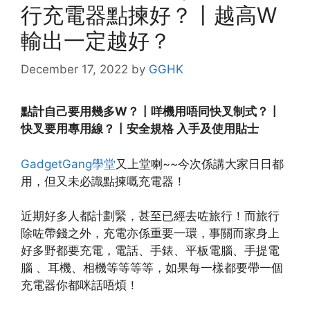
行充電器點揀好？〡越高W
輸出一定越好？
December 17, 2022
by
GGHK
點計自己要用幾多W？〡咩機用唔同快叉制式？〡
快叉要用專用線？〡安全規格 入手及使用貼士
GadgetGang學堂
又上堂喇~~今次係講大家日日都
用，但又未必識點揀嘅充電器！
近期好多人都計劃緊，甚至已經去咗旅行！而旅行
除咗帶錢之外，充電亦係重要一環，事關而家身上
好多野都要充電，電話、手錶、平板電腦、手提電
腦 、耳機、相機等等等等，如果每一樣都要帶一個
充電器你都咪話唔煩！