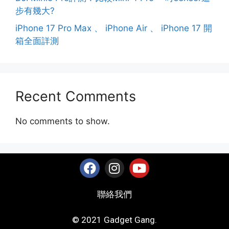
步有幾大?
iPhone 17 Pro Max 、 iPhone Air 、 iPhone 17 開
箱全面詳測
Recent Comments
No comments to show.
聯絡我們
© 2021 Gadget Gang.