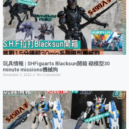
玩具情報 | SHFiguarts Blacksun開箱 砌模型30
minute missions機械狗
December 3, 2022
No Comments