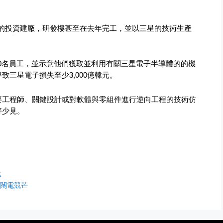
韓元的投資建廠，研發樓甚至在去年完工，並以三星的技術生產
00名員工，並示意他們獲取並利用有關三星電子半導體的的機
三星電子損失至少3,000億韓元。
要工程師、關鍵設計或對軟體與零組件進行逆向工程的技術仿
好少見。
幕
 超闊電競芒