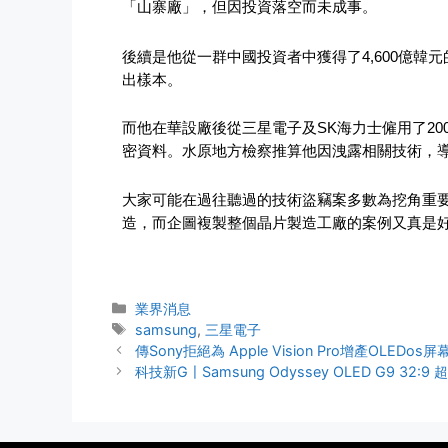
「山寨廠」，但因投資落空而未成事。
後續是他從一群中國投資者中獲得了4,600億
出樣本。
而他在華設廠後從三星電子及SK海力士僱用了2
密資料。水原地方檢察推算他因洩露相關技術，導致
大家可能在過往聽過的技術盜竊案多數為挖角重
造，而企圖複製整個晶片製造工廠的案例又真是
業界消息
samsung
,
三星電子
傳Sony拒絕為 Apple Vision Pro增產OLEDos屏
科技新G〡Samsung Odyssey OLED G9 32:9