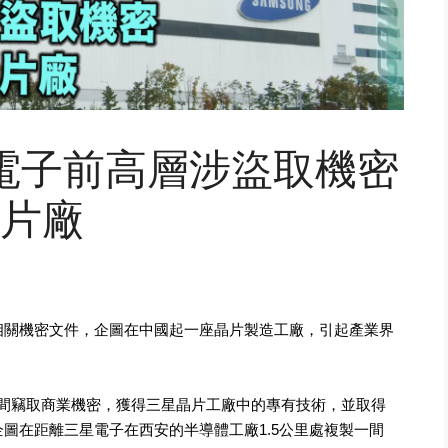
電子前高層涉盜取機密
片廠
相關機密文件，企圖在中國起一座晶片製造工廠，引起產業界
19 年期間竊取商業機密，獲得三星晶片工廠中的專有技術，並取得
圖在距離三星電子在西安的半導體工廠1.5公里處複製一間