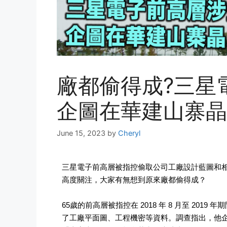
廠都偷得成?三星
企圖在華建山寨晶
June 15, 2023
by
Cheryl
三星電子前高層被指控偷取公司工廠設計藍圖和
高度關注，大家有無想到原來廠都偷得成？
65歲的前高層被指控在 2018 年 8 月至 20
了工廠平面圖、工程機密等資料。調查指出，他企