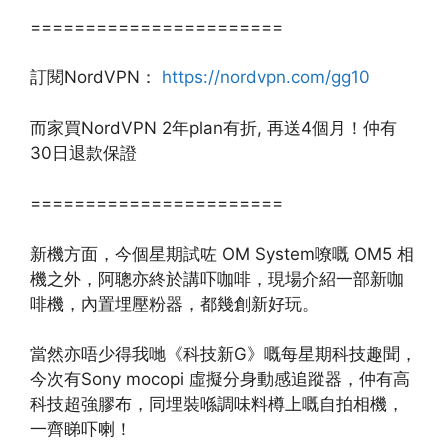
=======================
訂閱NordVPN：
https://nordvpn.com/gg10
而家買NordVPN 2年plan有折, 再送4個月！仲有
30日退款保證
=======================
新機方面，今個星期試咗 OM System嘹嘅 OM5 相
機之外，阿聰亦終於講吓咖啡，現場介紹一部新咖
啡機，內置埋壓粉器，都幾創新好玩。
當然亦唔少得我哋《科技新G》嘅每星期科技趣聞，
今次有Sony mocopi 虛擬分身動感追蹤器，仲有高
科技超強膠布，同埋裝喺調味料樽上嘅自拍相機，
一齊睇吓喇！