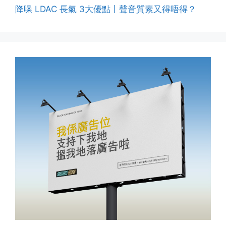
降噪 LDAC 長氣 3大優點〡聲音質素又得唔得？