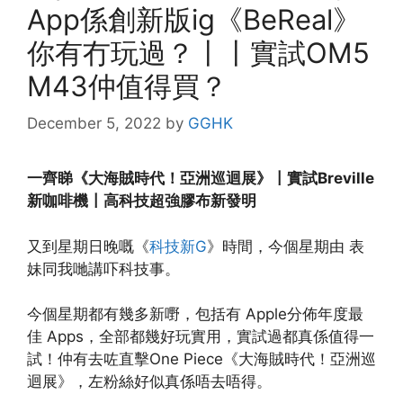
App係創新版ig《BeReal》
你有冇玩過？〡〡實試OM5
M43仲值得買？
December 5, 2022
by
GGHK
一齊睇《大海賊時代！亞洲巡迴展》〡實試Breville
新咖啡機〡高科技超強膠布新發明
又到星期日晚嘅《
科技新G
》時間，今個星期由 表
妹同我哋講吓科技事。
今個星期都有幾多新嘢，包括有 Apple分佈年度最
佳 Apps，全部都幾好玩實用，實試過都真係值得一
試！仲有去咗直擊One Piece《大海賊時代！亞洲巡
迴展》，左粉絲好似真係唔去唔得。