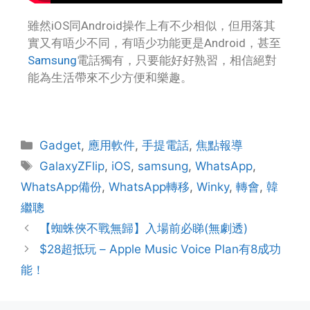
雖然iOS同Android操作上有不少相似，但用落其
實又有唔少不同，有唔少功能更是Android，甚至
Samsung
電話獨有，只要能好好熟習，相信絕對
能為生活帶來不少方便和樂趣。
Gadget
,
應用軟件
,
手提電話
,
焦點報導
GalaxyZFlip
,
iOS
,
samsung
,
WhatsApp
,
WhatsApp備份
,
WhatsApp轉移
,
Winky
,
轉會
,
韓
繼聰
【蜘蛛俠不戰無歸】入場前必睇(無劇透)
$28超抵玩 – Apple Music Voice Plan有8成功
能！