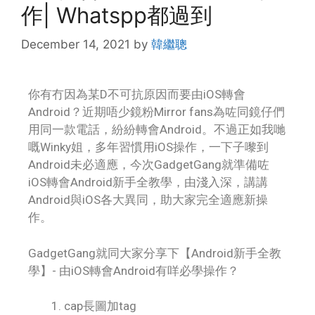
作| Whatspp都過到
December 14, 2021
by
韓繼聰
你有冇因為某D不可抗原因而要由iOS轉會
Android？近期唔少鏡粉Mirror fans為咗同鏡仔們
用同一款電話，紛紛轉會Android。不過正如我哋
嘅Winky姐，多年習慣用iOS操作，一下子嚟到
Android未必適應，今次GadgetGang就準備咗
iOS轉會Android新手全教學，由淺入深，講講
Android與iOS各大異同，助大家完全適應新操
作。
GadgetGang就同大家分享下【Android新手全教
學】- 由iOS轉會Android有咩必學操作？
cap長圖加tag