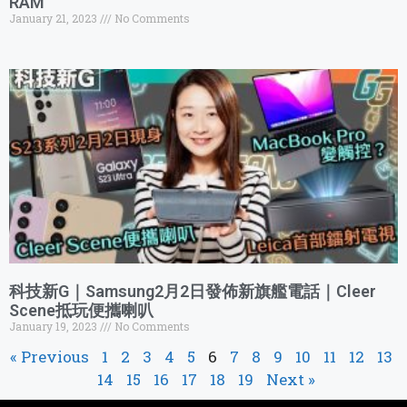
RAM
January 21, 2023
No Comments
科技新G｜Samsung2月2日發佈新旗艦電話｜Cleer
Scene抵玩便攜喇叭
January 19, 2023
No Comments
« Previous
1
2
3
4
5
6
7
8
9
10
11
12
13
14
15
16
17
18
19
Next »