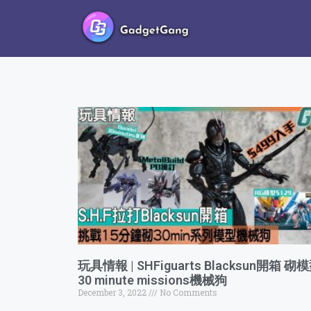
玩具情報 | SHFiguarts Blacksun開箱 砌
30 minute missions機械狗
December 3, 2022
No Comments