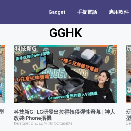
Gadget
手提電話
應用軟件
GGHK
模型
科技新G | LG研發出拉得扭得彈性螢幕 | 神人
玩
改裝iPhone摺機
型
December 2, 2022
No Comments
De