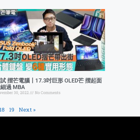
試 摺芒電腦〡17.3吋巨形 OLED芒 摺起面
細過 MBA
vember 30, 2022
No Comments
18
19
Next »