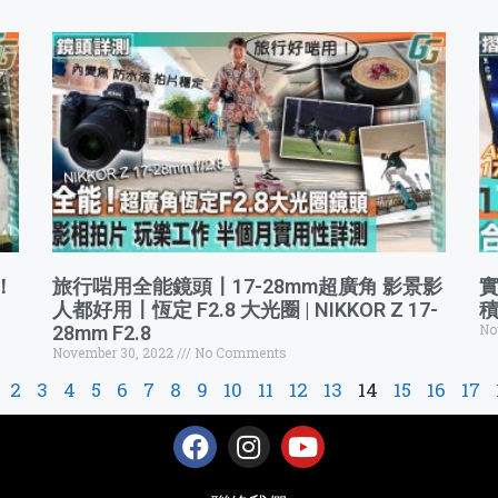
！
旅行啱用全能鏡頭〡17-28mm超廣角 影景影
實
人都好用〡恆定 F2.8 大光圈 | NIKKOR Z 17-
積
No
28mm F2.8
November 30, 2022
No Comments
2
3
4
5
6
7
8
9
10
11
12
13
14
15
16
17