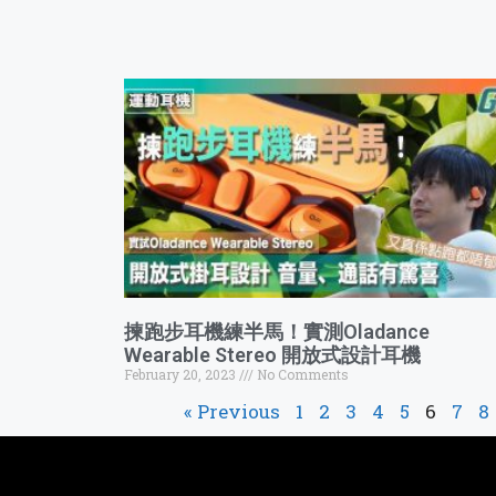
揀跑步耳機練半馬！實測Oladance
Wearable Stereo 開放式設計耳機
February 20, 2023
No Comments
« Previous
1
2
3
4
5
6
7
8