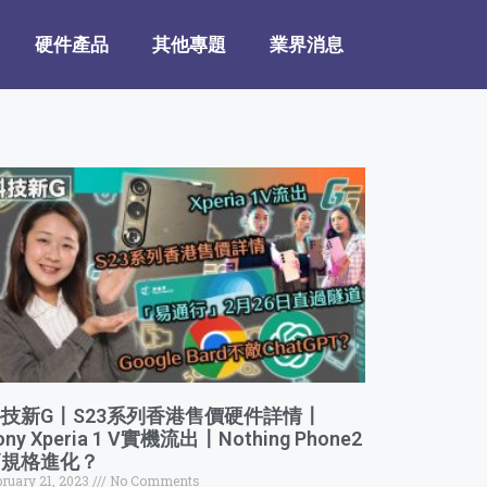
硬件產品
其他專題
業界消息
技新G〡S23系列香港售價硬件詳情〡
ony Xperia 1 V實機流出〡Nothing Phone2
高規格進化？
bruary 21, 2023
No Comments