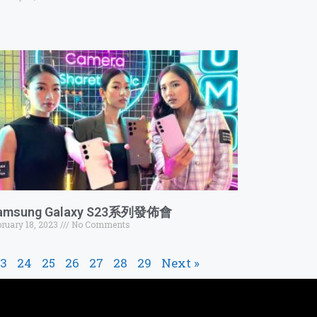
amsung Galaxy S23系列發佈會
bruary 18, 2023
No Comments
3
24
25
26
27
28
29
Next »